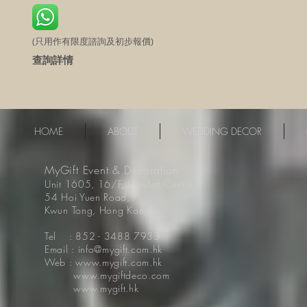
(只用作有限度諮詢及初步報價)
查詢詳情
HOME
ABOUT
WEDDING DECOR
MyGift Event & Decoration
Unit 1605, 16/F, Hewlett Centre,
54 Hoi Yuen Road,
Kwun Tong, Hong Kong
Tel : 852 - 3488 7933
Email : info@mygift.com.hk
Web : www.mygift.com.hk
www.mygiftdeco.com
www.mygift.hk