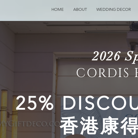
HOME
ABOUT
WEDDING DECOR
2026 Sp
CORDIS
25% DISC
香港康