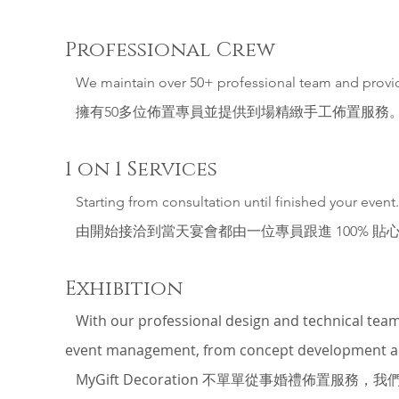
Professional Crew
We maintain over 50+ professional team and provide 
擁有50多位佈置專員並提供到場精緻手工佈置服務
1 on 1 Services
Starting from consultation until finished your event.
由開始接洽到當天宴會都由一位專員跟進 100% 貼
Exhibition
With our professional design and technical team 
event management, from concept development and
MyGift Decoration 不單單從事婚禮佈置