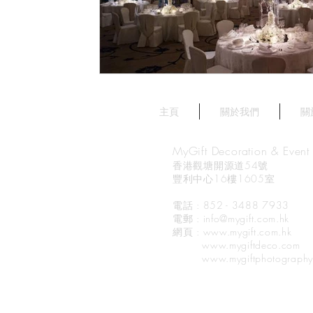
主頁
關於我們
關
MyGift Decoration & Event 
香港觀塘開源道54號
豐利中心16樓1605室
電話 : 852 - 3488 7933
電郵
: info@mygift.com.hk
網頁
: www.mygift.com.hk
www.mygiftdeco.com
www.mygiftphotography