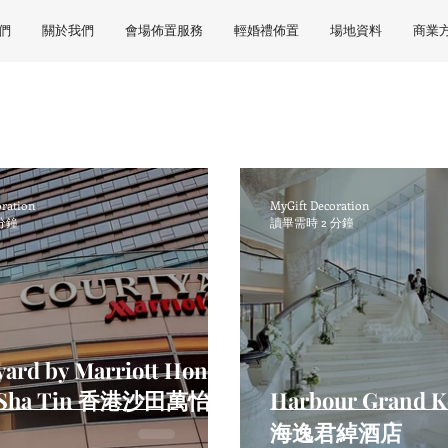
們
關於我們
會場佈置服務
輕婚禮佈置
場地資料
商業
oration
MyGift Decoration
分鐘
讀畢需時 2 分鐘
yard by Marriott Hong
 Sha Tin 香港沙田萬怡酒
Harbour Grand 
海逸君綽酒店