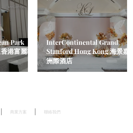
ean Park
InterContinental Grand
ong 香港富麗敦
Stanford Hong Kong 海景嘉
洲際酒店
商業方案
聯絡我們