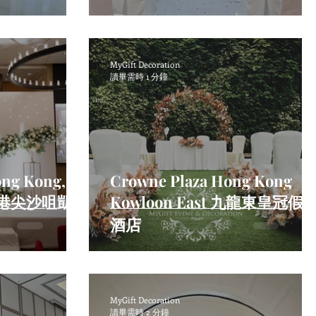
MyGift Decoration
讀畢需時 1 分鐘
ong Kong,
Crowne Plaza Hong Kong
i 香港尖沙咀凱
Kowloon East 九龍東皇冠假
酒店
MyGift Decoration
讀畢需時 2 分鐘