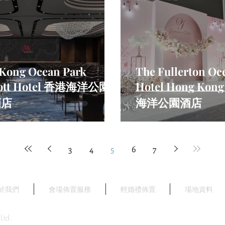
Kong Ocean Park
The Fullerton Oc
iott Hotel 香港海洋公園
Hotel Hong K
酒店
海洋公園酒店
3
4
5
6
7
於我們
會場佈置服務
輕婚禮佈置
場地資料
Ltd.