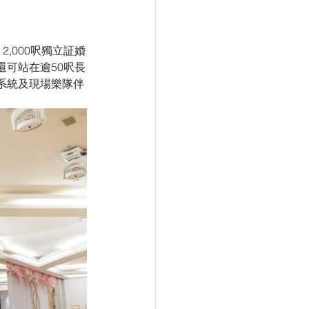
2,000呎獨立証婚
可站在逾50呎長
系統及現場樂隊伴