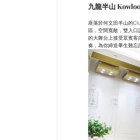
九龍半山 Kowloo
座落於何文田半山的Club
區，空間寬敞，雙入口
的大舞台上接受眾賓客
奏，為你締造畢生難忘