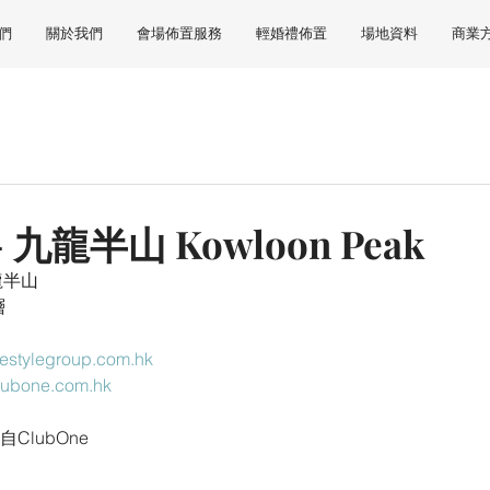
們
關於我們
會場佈置服務
輕婚禮佈置
場地資料
商業
- 九龍半山 Kowloon Peak
龍半山
層
estylegroup.com.hk
clubone.com.hk
ClubOne