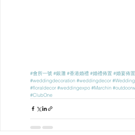
#會所一號
#銀灘
#香港婚禮
#婚禮佈置
#婚宴佈
#weddingdecoration
#weddingdecor
#Wedding
#floraldecor
#weddingexpo
#Marchin
#outdoor
#ClubOne