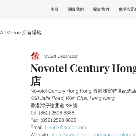
主頁
關於我們
關於我們
會場佈置
All Venue 所有場地
MyGift Decoration
Novotel Century 
店
Novotel Century Hong Kong 香港諾富特世紀酒
238 Jaffe Road, Wan Chai, Hong Kong
香港灣仔謝斐道238號
Tel: (852) 2598 8888
Fax: (852) 2598 8866
Email: 
H3562@accor.com
Website: 
https://www.novotelhongkongcentury.c