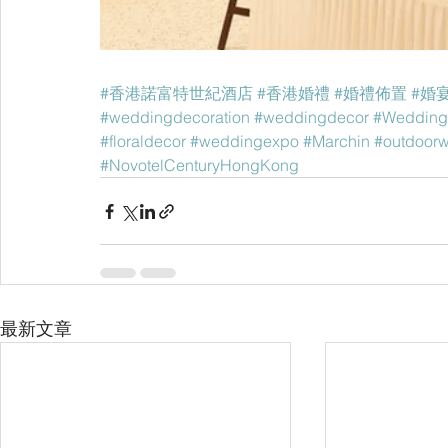
#香港諾富特世紀酒店
#香港婚禮
#婚禮佈置
#婚
#weddingdecoration
#weddingdecor
#Wedding
#floraldecor
#weddingexpo
#Marchin
#outdoor
#NovotelCenturyHongKong
最新文章