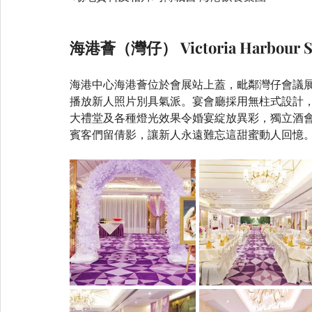
海港薈（灣仔） Victoria Harbour Su
海港中心海港薈位於會展站上蓋，毗鄰灣仔會議
播放新人照片別具氣派。宴會廳採用無柱式設計，
大禮堂及各種燈光效果令婚宴綻放異彩，獨立酒
賓客們留倩影，讓新人永遠難忘這甜蜜動人回憶