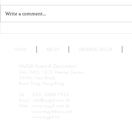
Write a comment...
Harbour Grand Hong Kong
天澄閣 - 
港島海逸君綽酒店
Crystal Har
Harbourvie
HOME
ABOUT
WEDDING DECOR
MyGift Event & Decoration
Unit 1605, 16/F, Hewlett Centre,
54 Hoi Yuen Road,
Kwun Tong, Hong Kong
Tel : 852 - 3488 7933
Email : info@mygift.com.hk
Web : www.mygift.com.hk
www.mygiftdeco.com
www.mygift.hk