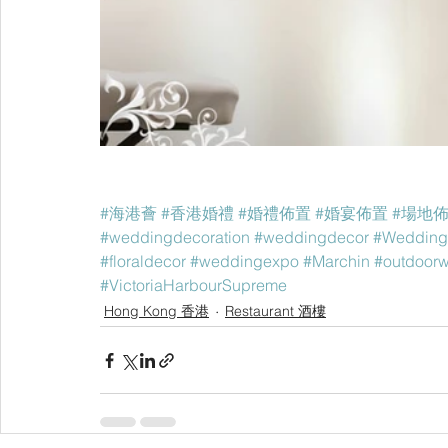
#海港薈
#香港婚禮
#婚禮佈置
#婚宴佈置
#場地
#weddingdecoration
#weddingdecor
#Wedding
#floraldecor
#weddingexpo
#Marchin
#outdoor
#VictoriaHarbourSupreme
Hong Kong 香港
Restaurant 酒樓