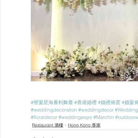
#譽宴星海薈利舞臺
#香港婚禮
#婚禮佈置
#婚宴
#weddingdecoration
#weddingdecor
#Wedding
#floraldecor
#weddingexpo
#Marchin
#outdoor
Restaurant 酒樓
Hong Kong 香港