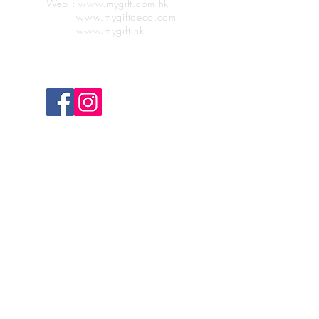
Web : www.mygift.com.hk
www.mygiftdeco.com
www.mygift.hk