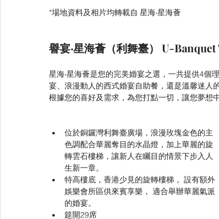
*場地資料及相片均轉載自 星海‧星海薈
譽宴‧星海薈（利舞臺） U-Banquet The S
星海‧星海薈是您的完美婚宴之選，一共提供4個
宴、浪漫動人的西式婚宴自助餐，還是溫馨迷人
根據您的喜好及需求，為您打點一切，讓您夢想
位於銅鑼灣利舞臺廣場，浪漫玫塊金色的主
色調配合華麗奪目的水晶燈，加上華麗的旋
轉雲石樓梯，讓新人在矚目的情景下步入人
生新一章。
特高樓底，香港少見的旋轉樓梯， 設有額外
娛樂會所區供來賓享樂， 適合舉辦華麗氣派
的婚宴。
筵開29席