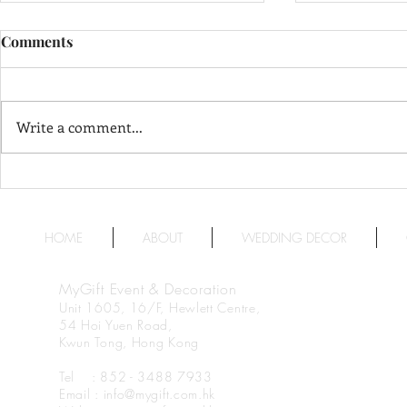
Comments
Write a comment...
Harbour Grand Hong Kong
天澄閣 - 
港島海逸君綽酒店
Crystal Har
Harbourvie
HOME
ABOUT
WEDDING DECOR
MyGift Event & Decoration
Unit 1605, 16/F, Hewlett Centre,
54 Hoi Yuen Road,
Kwun Tong, Hong Kong
Tel : 852 - 3488 7933
Email : info@mygift.com.hk