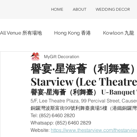
HOME
ABOUT
WEDDING DECOR
All Venue 所有場地
Hong Kong 香港
Kowloon 九龍
MyGift Decoration
Hotel 酒店
ClubOne 會所一號
Club House 會
譽宴‧星海薈（利舞臺） U-
Starview (Lee Theatre
譽宴‧星海薈（利舞臺） U-Banquet The S
5/F, Lee Theatre Plaza, 99 Percival Street, Caus
銅鑼灣波斯富街99號利舞臺廣場5樓（港鐵銅鑼灣
Tel: (852) 6460 2820
Whatsapp: (852) 6460 2829
Website: 
https://www.thestarview.com/thestarvie